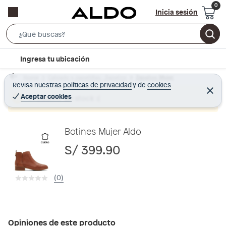
Inicia sesión
S
e
l
Ingresa tu ubicación
a
o
r
Home
Calzado y zapatillas - Zapatos
Zapatos Mujer
c
Revisa nuestras
políticas de privacidad
y
de
cookies
c
C
a
e
Aceptar cookies
Producto sin stock :(
h
r
t
r
B
a
i
r
a
o
Botines Mujer Aldo
r
n
S/ 399.90
-
i
(0)
c
o
n
Opiniones de este producto