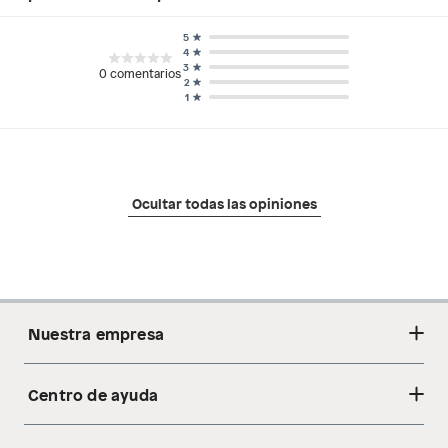
5
4
3
0
comentarios
2
1
Ocultar todas las opiniones
Nuestra empresa
Centro de ayuda
Acerca de nosotros
Sostenibilidad