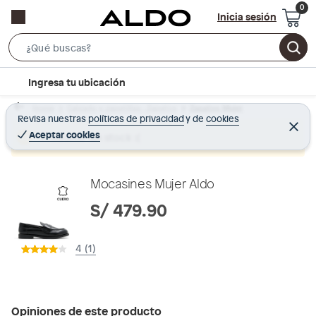
Inicia sesión
S
e
l
Ingresa tu ubicación
a
o
r
Home
Calzado y zapatillas - Zapatos
Zapatos Mujer
c
Revisa nuestras
políticas de privacidad
y
de
cookies
c
C
a
e
Aceptar cookies
Producto sin stock :(
h
r
t
r
B
a
i
r
a
o
Mocasines Mujer Aldo
r
n
S/ 479.90
-
i
4 (1)
c
o
n
Opiniones de este producto