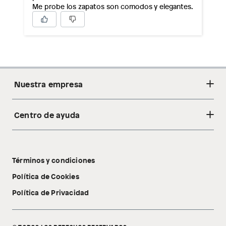
Me probe los zapatos son comodos y elegantes.
Nuestra empresa
Centro de ayuda
Acerca de nosotros
Sostenibilidad
Cambios y devoluciones
Tiendas
Términos y condiciones
Libro de reclamaciones
Tecnología Pillow Walk
Política de Cookies
Política de Privacidad