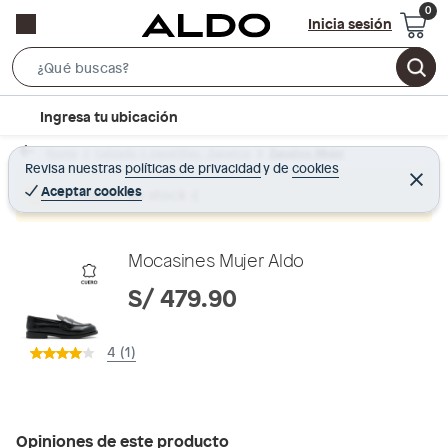
Inicia sesión
S
e
l
Ingresa tu ubicación
a
o
r
Home
Calzado y zapatillas - Zapatos
Zapatos Mujer
c
Revisa nuestras
políticas de privacidad
y
de
cookies
c
C
a
e
Aceptar cookies
Producto sin stock :(
h
r
t
r
B
a
i
r
a
o
Mocasines Mujer Aldo
r
n
S/ 479.90
-
i
4 (1)
c
o
n
Opiniones de este producto