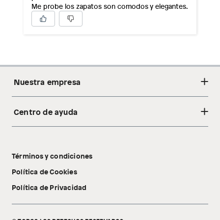
Me probe los zapatos son comodos y elegantes.
Nuestra empresa
Centro de ayuda
Acerca de nosotros
Sostenibilidad
Cambios y devoluciones
Tiendas
Términos y condiciones
Libro de reclamaciones
Tecnología Pillow Walk
Política de Cookies
Política de Privacidad