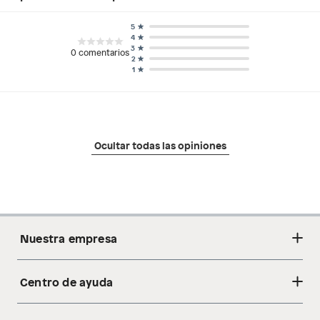
5
4
3
0
comentarios
2
1
Ocultar todas las opiniones
Nuestra empresa
Centro de ayuda
Acerca de nosotros
Sostenibilidad