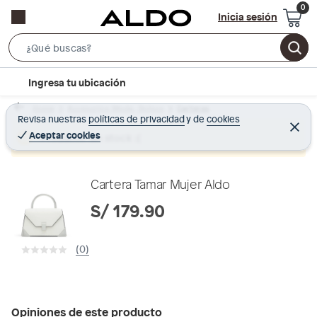
Inicia sesión
S
e
l
Ingresa tu ubicación
a
o
r
Home
Accesorios Moda - Bolsos
Carteras
c
Revisa nuestras
políticas de privacidad
y
de
cookies
c
C
a
e
Aceptar cookies
Producto sin stock :(
h
r
t
r
B
a
i
r
a
o
Cartera Tamar Mujer Aldo
r
n
S/ 179.90
-
i
(0)
c
o
n
Opiniones de este producto