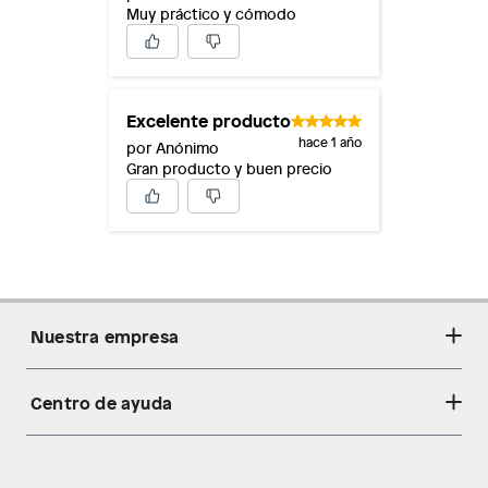
Muy práctico y cómodo
Excelente producto
hace 1 año
por Anónimo
Gran producto y buen precio
Nuestra empresa
Centro de ayuda
Acerca de nosotros
Sostenibilidad
Cambios y devoluciones