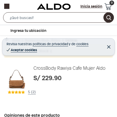
Inicia sesión
S
e
l
Ingresa tu ubicación
a
o
r
Home
Accesorios Moda - Bolsos
Carteras
c
Revisa nuestras
políticas de privacidad
y
de
cookies
c
C
a
e
Aceptar cookies
Producto sin stock :(
h
r
t
r
B
a
i
r
a
o
CrossBody Rawiya Cafe Mujer Aldo
r
n
S/ 229.90
-
i
5 (2)
c
o
n
Opiniones de este producto