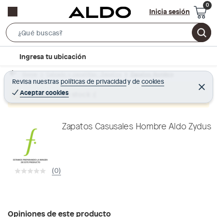
Inicia sesión
S
e
l
Ingresa tu ubicación
a
o
r
Home
Calzado y zapatillas - Zapatos
Zapatos Hombre
c
Revisa nuestras
políticas de privacidad
y
de
cookies
c
C
a
e
Aceptar cookies
Producto sin stock :(
h
r
t
r
B
a
i
r
a
o
Zapatos Casusales Hombre Aldo Zydus
r
n
-
i
(0)
c
o
n
Opiniones de este producto