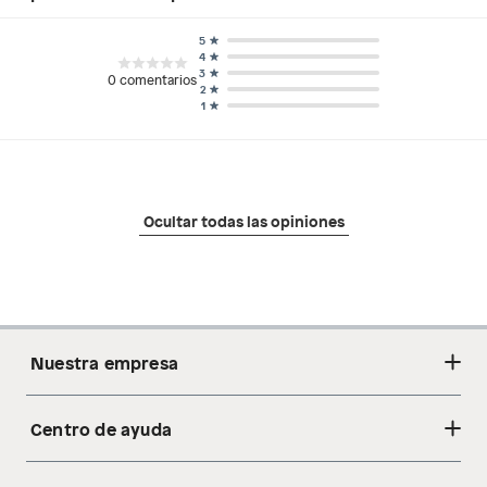
5
4
3
0
comentarios
2
1
Ocultar todas las opiniones
Nuestra empresa
Centro de ayuda
Acerca de nosotros
Sostenibilidad