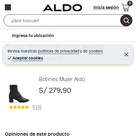
Inicia sesión
S
e
l
Ingresa tu ubicación
a
o
r
Home
Calzado y zapatillas - Zapatos
Zapatos Mujer
c
Revisa nuestras
políticas de privacidad
y
de
cookies
c
C
a
e
Aceptar cookies
Producto sin stock :(
h
r
t
r
B
a
i
r
a
o
Botines Mujer Aldo
r
n
S/ 279.90
-
i
5 (2)
c
o
n
Opiniones de este producto