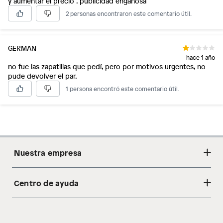
y aumentar el precio . publicidad engañosa
2 personas encontraron este comentario útil.
GERMAN
hace 1 año
no fue las zapatillas que pedí, pero por motivos urgentes, no
pude devolver el par.
1 persona encontró este comentario útil.
Nuestra empresa
Centro de ayuda
Acerca de nosotros
Sostenibilidad
Cambios y devoluciones
Tiendas