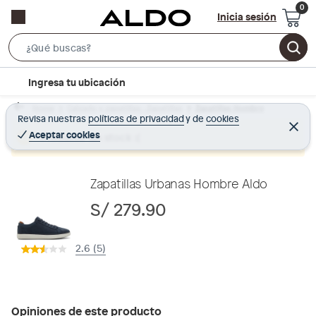
Inicia sesión
S
e
l
Ingresa tu ubicación
a
o
r
Home
Calzado y zapatillas - Zapatillas
Zapatillas Hombre
c
Revisa nuestras
políticas de privacidad
y
de
cookies
c
C
a
e
Aceptar cookies
Producto sin stock :(
h
r
t
r
B
a
i
r
a
o
Zapatillas Urbanas Hombre Aldo
r
n
S/ 279.90
-
i
2.6 (5)
c
o
n
Opiniones de este producto