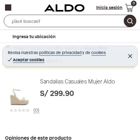
Inicia sesión
S
e
l
Ingresa tu ubicación
a
o
r
Home
Calzado y zapatillas - Zapatos
Zapatos Mujer
c
Revisa nuestras
políticas de privacidad
y
de
cookies
c
C
a
e
Aceptar cookies
Producto sin stock :(
h
r
t
r
B
a
i
r
a
o
Sandalias Casuales Mujer Aldo
r
n
S/ 299.90
-
i
(0)
c
o
n
Opiniones de este producto