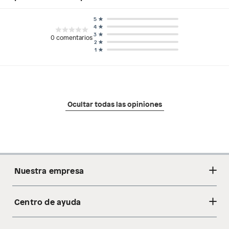
5
4
3
0
comentarios
2
1
Ocultar todas las opiniones
Nuestra empresa
Centro de ayuda
Acerca de nosotros
Sostenibilidad