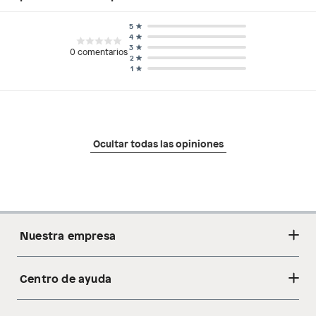
5
4
3
0
comentarios
2
1
Ocultar todas las opiniones
Nuestra empresa
Centro de ayuda
Acerca de nosotros
Sostenibilidad