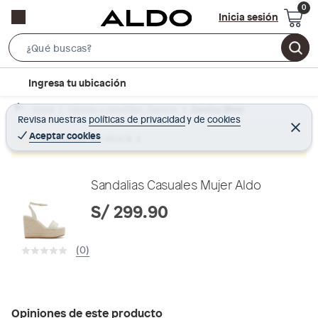
Inicia sesión
S
e
l
Ingresa tu ubicación
a
o
r
Home
Calzado y zapatillas - Zapatos
Zapatos Mujer
c
Revisa nuestras
políticas de privacidad
y
de
cookies
c
C
a
e
Aceptar cookies
Producto sin stock :(
h
r
t
r
B
a
i
r
a
o
Sandalias Casuales Mujer Aldo
r
n
S/ 299.90
-
i
(0)
c
o
n
Opiniones de este producto