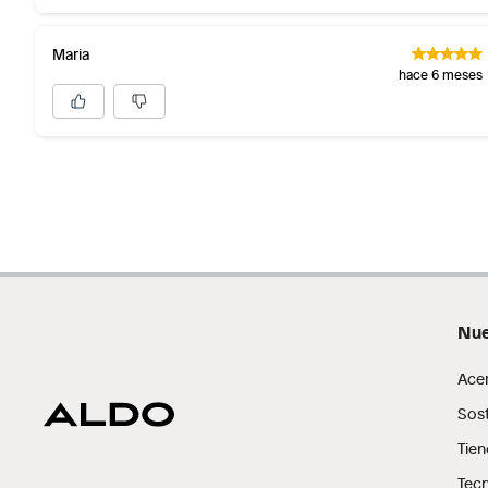
Maria
hace 6 meses
Nue
Ace
Sost
Tien
Tecn