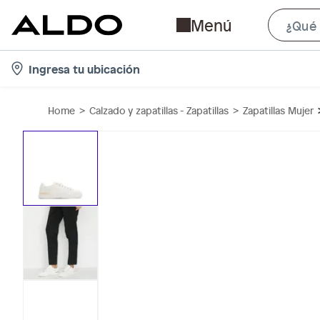
Menú
l
Ingresa tu ubicación
o
c
Home
Calzado y zapatillas - Zapatillas
Zapatillas Mujer
a
t
i
o
n
-
i
c
o
n