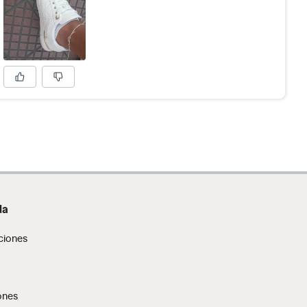
da
ciones
ones