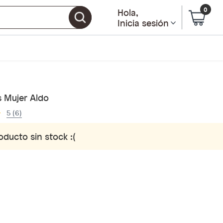
0
Hola
,
Inicia sesión
s Mujer Aldo
5 (6)
oducto sin stock :(