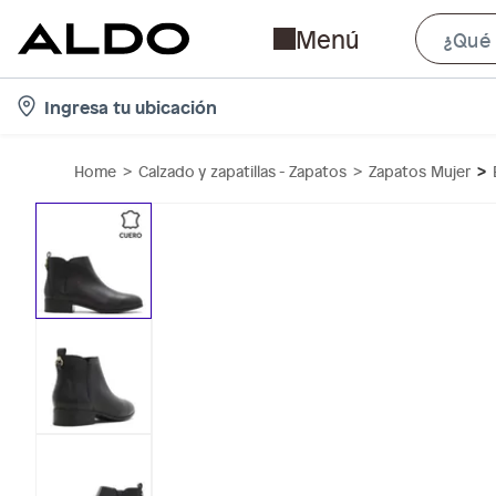
Menú
l
Ingresa tu ubicación
o
c
Home
Calzado y zapatillas - Zapatos
Zapatos Mujer
a
t
i
o
n
-
i
c
o
n