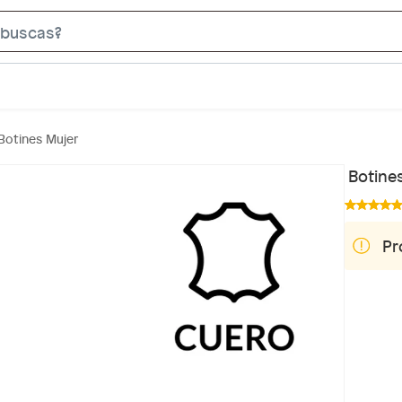
S
e
a
r
c
Botines Mujer
h
B
Botine
a
r
Pr