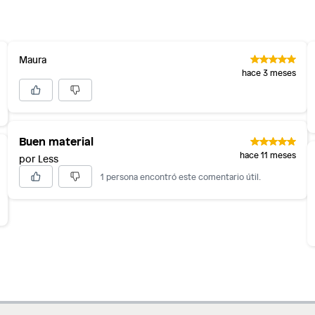
inión
s
Maura
os, suplementos alimenticios, vitaminas.
hace 3 meses
as de baño con señales de uso, sin empaques, etiquetas o
Buen material
hace 11 meses
por Less
1 persona encontró este comentario útil.