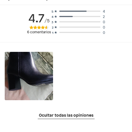
4
5
4.7
2
4
/5
0
3
0
2
6
comentarios
0
1
Ocultar todas las opiniones