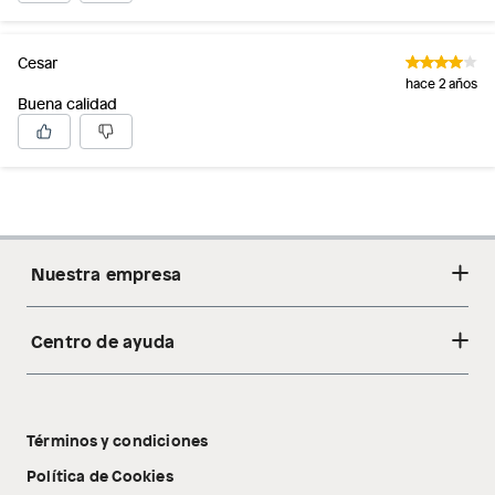
Cesar
hace 2 años
Buena calidad
Nuestra empresa
Centro de ayuda
Acerca de nosotros
Sostenibilidad
Cambios y devoluciones
Tiendas
Términos y condiciones
Libro de reclamaciones
Tecnología Pillow Walk
Política de Cookies