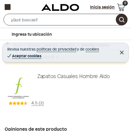
Inicia sesión
S
e
l
Ingresa tu ubicación
a
o
r
Home
Calzado y zapatillas - Zapatillas
Zapatillas Hombre
c
Revisa nuestras
políticas de privacidad
y
de
cookies
c
C
a
e
Aceptar cookies
Producto sin stock :(
h
r
t
r
B
a
i
r
a
o
Zapatos Casuales Hombre Aldo
r
n
-
i
4.5 (2)
c
o
n
Opiniones de este producto