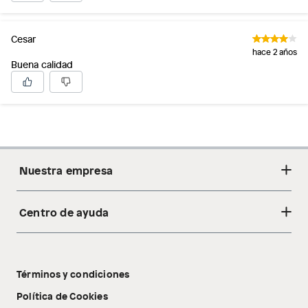
Cesar
hace 2 años
Buena calidad
Nuestra empresa
Centro de ayuda
Acerca de nosotros
Sostenibilidad
Cambios y devoluciones
Tiendas
Términos y condiciones
Libro de reclamaciones
Tecnología Pillow Walk
Política de Cookies