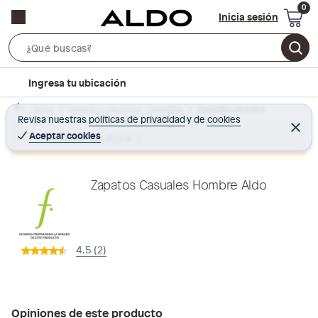
Inicia sesión
S
e
l
Ingresa tu ubicación
a
o
r
Home
Calzado y zapatillas - Zapatillas
Zapatillas Hombre
c
Revisa nuestras
políticas de privacidad
y
de
cookies
c
C
a
e
Aceptar cookies
Producto sin stock :(
h
r
t
r
B
a
i
r
a
o
Zapatos Casuales Hombre Aldo
r
n
-
i
4.5 (2)
c
o
n
Opiniones de este producto