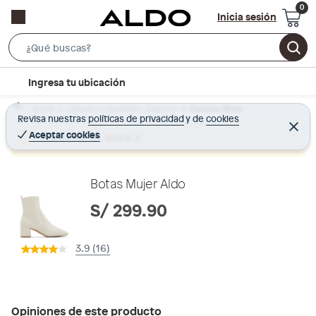
Inicia sesión
S
e
l
Ingresa tu ubicación
a
o
r
Home
Calzado y zapatillas - Zapatos
Zapatos Mujer
c
Revisa nuestras
políticas de privacidad
y
de
cookies
c
C
a
e
Aceptar cookies
Producto sin stock :(
h
r
t
r
B
a
i
r
a
o
Botas Mujer Aldo
r
n
S/ 299.90
-
i
3.9 (16)
c
o
n
Opiniones de este producto