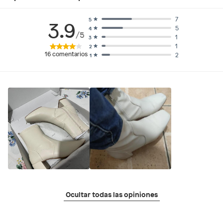
7
5
3.9
5
4
/5
1
3
1
2
16
comentarios
2
1
Ocultar todas las opiniones