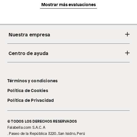
Mostrar más evaluaciones
Nuestra empresa
Centro de ayuda
Acerca de nosotros
Sostenibilidad
Cambios y devoluciones
Tiendas
Términos y condiciones
Libro de reclamaciones
Tecnología Pillow Walk
Política de Cookies
Política de Privacidad
© TODOS LOS DERECHOS RESERVADOS
Falabella.com S.A.C. A
. Paseo de la República 3220, San Isidro, Perú