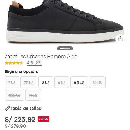
Zapatillas Urbanas Hombre Aldo
4.5 (22)
Elige una opción:
7 US
7.5 US
8 US
9 US
9.5 US
10 US
10.5 US
11 US
Tabla de tallas
S/ 223.92
-20%
S/ 279.90