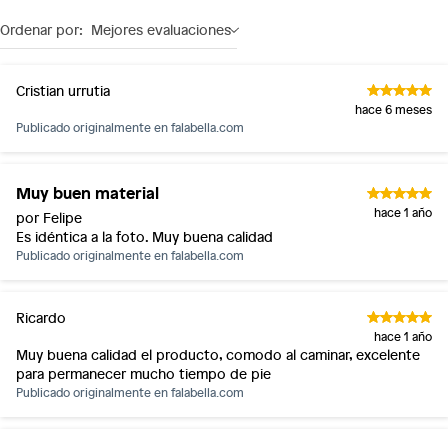
Género
Hombre
7 días: productos eléctricos o a combustión,
Ordenar por:
Mejores evaluaciones
electrodomésticos, tecnología, línea blanca, colchones,
muebles, bicicletas y máquinas.
Material
Sintético
No se pueden devolver o cambiar bajo cambio de opinión
Cristian urrutia
hace 6 meses
Productos de compra internacional.
Publicado originalmente en
falabella.com
Horma
Normal
Productos comprados en Outlet Atocongo.
Productos perecibles como alimentos, bebidas,
medicamentos, suplementos alimenticios, vitaminas.
Muy buen material
Altura de la
Bajo
plataforma
hace 1 año
Productos digitales (descarga inmediata).
por Felipe
Es idéntica a la foto. Muy buena calidad
Por motivos de salubridad, la ropa interior inferior y ropas de
Publicado originalmente en
falabella.com
baño con señales de uso, sin empaques, etiquetas o sellos.
Alimentos, bebidas, fórmulas y leches para bebés.
Productos hechos a medida.
Ricardo
hace 1 año
Pinturas de color a pedido.
Muy buena calidad el producto, comodo al caminar, excelente
Plantas.
para permanecer mucho tiempo de pie
Productos que hayan sido previamente instalados.
Publicado originalmente en
falabella.com
Baterías de auto.
Motocicletas y bicicletas motorizadas.