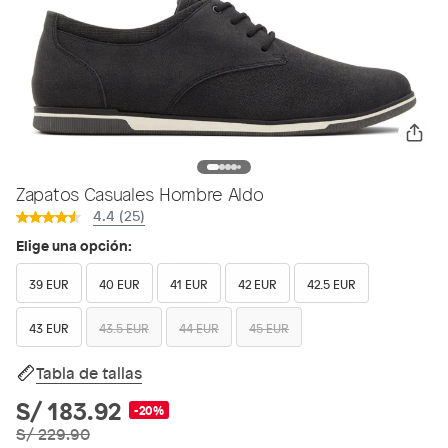
Zapatos Casuales Hombre Aldo
4.4 (25)
Elige una opción:
39 EUR
40 EUR
41 EUR
42 EUR
42.5 EUR
43 EUR
43.5 EUR
44 EUR
45 EUR
Tabla de tallas
S/ 183.92
-20%
S/ 229.90