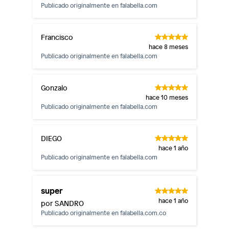
Publicado originalmente en
falabella.com
Productos comprados en Outlet Atocongo.
Productos perecibles como alimentos, bebidas,
medicamentos, suplementos alimenticios, vitaminas.
Francisco
hace 8 meses
Productos digitales (descarga inmediata).
Publicado originalmente en
falabella.com
Por motivos de salubridad, la ropa interior inferior y ropas de
baño con señales de uso, sin empaques, etiquetas o sellos.
Alimentos, bebidas, fórmulas y leches para bebés.
Gonzalo
hace 10 meses
Productos hechos a medida.
Publicado originalmente en
falabella.com
Pinturas de color a pedido.
Plantas.
DIEGO
Productos que hayan sido previamente instalados.
hace 1 año
Baterías de auto.
Publicado originalmente en
falabella.com
Motocicletas y bicicletas motorizadas.
Licores y cigarros electrónicos.
super
hace 1 año
por SANDRO
Publicado originalmente en
falabella.com.co