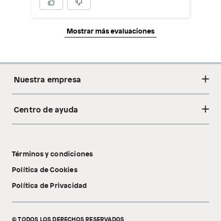
Mostrar más evaluaciones
Nuestra empresa
Centro de ayuda
Acerca de nosotros
Sostenibilidad
Cambios y devoluciones
Tiendas
Términos y condiciones
Libro de reclamaciones
Tecnología Pillow Walk
Política de Cookies
Política de Privacidad
© TODOS LOS DERECHOS RESERVADOS