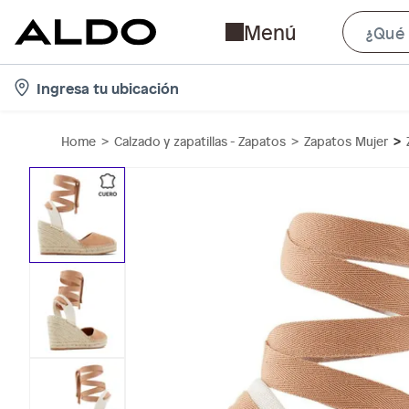
Menú
l
Ingresa tu ubicación
o
c
Home
Calzado y zapatillas - Zapatos
Zapatos Mujer
a
t
i
o
n
-
i
c
o
n