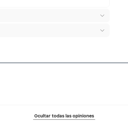
 los recibes para hacer una devolución.
os diferentes, otras con restricciones y algunas
 son:
ndedores tienen:
NA240
tros productos para asfalto, hormigón, albañilería.
otros productos para asfalto.
ésticos, tecnología, línea blanca, colchones, muebles,
Ocultar todas las opiniones
inión