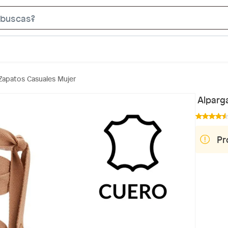
S
e
a
r
c
Zapatos Casuales Mujer
h
B
Alparg
a
r
Pr