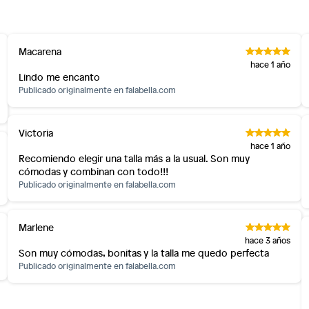
Macarena
os, suplementos alimenticios, vitaminas.
hace 1 año
Lindo me encanto
as de baño con señales de uso, sin empaques, etiquetas o
Publicado originalmente en
falabella.com
Victoria
hace 1 año
Recomiendo elegir una talla más a la usual. Son muy
cómodas y combinan con todo!!!
Publicado originalmente en
falabella.com
Marlene
hace 3 años
Son muy cómodas, bonitas y la talla me quedo perfecta
Publicado originalmente en
falabella.com