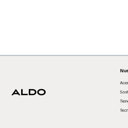
Nue
Ace
Sost
Tien
Tecn