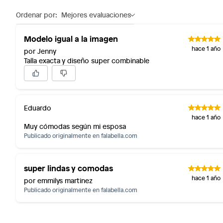
Productos de compra internacional.
Ordenar por:
Mejores evaluaciones
Productos comprados en Outlet Atocongo.
Modelo igual a la imagen
Productos perecibles como alimentos, bebidas, medicament
hace 1 año
por Jenny
Productos digitales (descarga inmediata).
Talla exacta y diseño super combinable
Por motivos de salubridad, la ropa interior inferior y rop
sellos.
Alimentos, bebidas, fórmulas y leches para bebés.
Productos hechos a medida.
Eduardo
Pinturas de color a pedido.
hace 1 año
Muy cómodas según mi esposa
Plantas.
Publicado originalmente en
falabella.com
Productos que hayan sido previamente instalados.
Baterías de auto.
super lindas y comodas
Motocicletas y bicicletas motorizadas.
hace 1 año
Licores y cigarros electrónicos.
por emmilys martinez
Publicado originalmente en
falabella.com