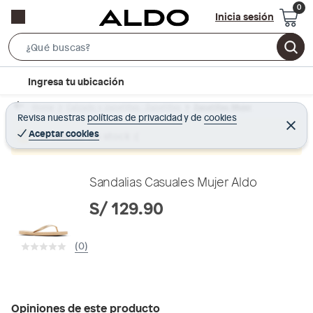
Inicia sesión
S
e
l
Ingresa tu ubicación
a
o
r
Home
Calzado y zapatillas - Zapatillas
Zapatillas Mujer
c
Revisa nuestras
políticas de privacidad
y
de
cookies
c
C
a
e
Aceptar cookies
Producto sin stock :(
h
r
t
r
B
a
i
r
a
o
Sandalias Casuales Mujer Aldo
r
n
S/ 129.90
-
i
(0)
c
o
n
Opiniones de este producto