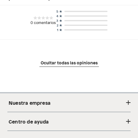
5
4
3
0
comentarios
2
1
Ocultar todas las opiniones
Nuestra empresa
Centro de ayuda
Acerca de nosotros
Sostenibilidad