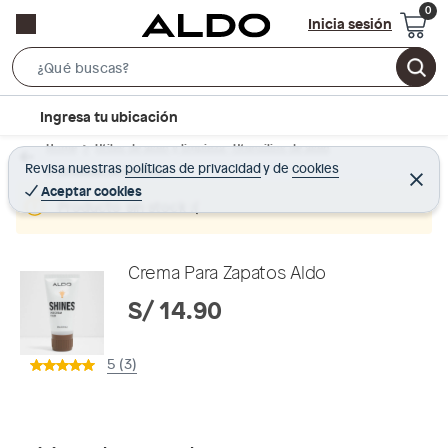
Inicia sesión
S
e
l
Ingresa tu ubicación
a
o
r
Home
Utiles de aseo y limpieza - Utensilios de aseo
c
Revisa nuestras
políticas de privacidad
y
de
cookies
Limpieza de Calzado
c
C
a
e
Aceptar cookies
h
r
Producto sin stock :(
t
r
B
a
i
r
a
o
r
Crema Para Zapatos Aldo
n
S/ 14.90
-
i
c
5 (3)
o
n