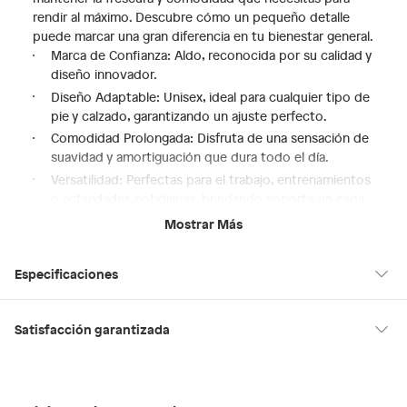
rendir al máximo. Descubre cómo un pequeño detalle
puede marcar una gran diferencia en tu bienestar general.
Marca de Confianza: Aldo, reconocida por su calidad y
diseño innovador.
Diseño Adaptable: Unisex, ideal para cualquier tipo de
pie y calzado, garantizando un ajuste perfecto.
Comodidad Prolongada: Disfruta de una sensación de
suavidad y amortiguación que dura todo el día.
Versatilidad: Perfectas para el trabajo, entrenamientos
o actividades cotidianas, brindando soporte en cada
momento.
Mostrar Más
Modelo: 471_010, sinónimo de calidad y rendimiento
superior.
Especificaciones
Modelo
471_010
Satisfacción garantizada
30 días desde que los recibes
La mayoría de los productos tienen
para hacer una devolución.